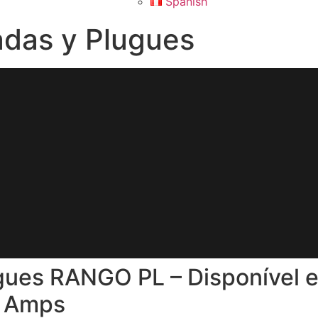
Spanish
das y Plugues
gues RANGO PL – Disponível 
5 Amps