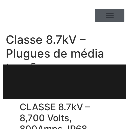
GAMA DE PRODUTOS
EM RELAÇÃO A
Classe 8.7kV –
Plugues de média
tensão
CLASSE 8.7kV –
8,700 Volts,
800Amps, IP68,